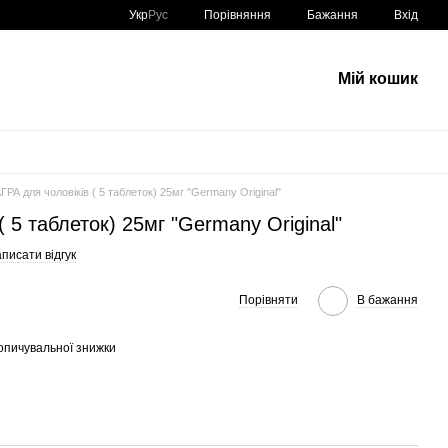
Порівняння
Укр
Рус
Бажання
Вхід
Мій кошик
АГРА для чоловіків ( 5 таблеток) 25мг "Germany Original"
( 5 таблеток) 25мг "Germany Original"
писати відгук
Порівняти
В бажання
опичувальної знижки