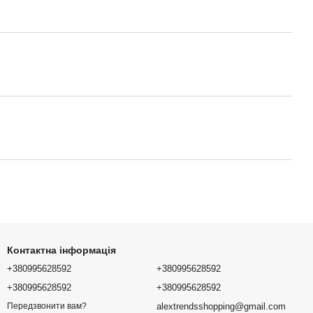
Контактна інформація
+380995628592
+380995628592
+380995628592
+380995628592
alextrendsshopping@gmail.com
Передзвонити вам?