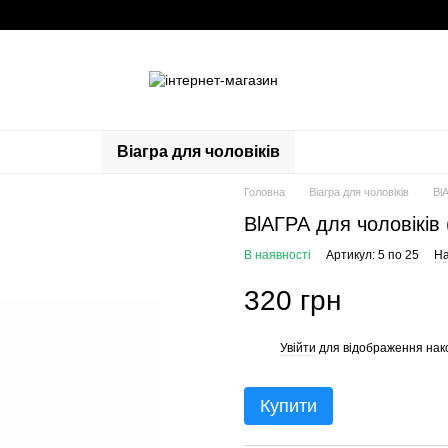
Віагра для чоловіків
Головна
Віагра для чоловіків
Вl
ВlАГРА для чоловіків 
В наявності
Артикул: 5 по 25
На
320 грн
Увійти
для відображення нак
%
Купити